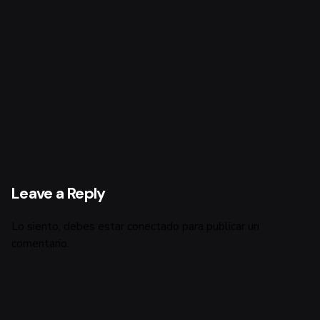
Leave a Reply
Lo siento, debes estar
conectado
para publicar un
comentario.