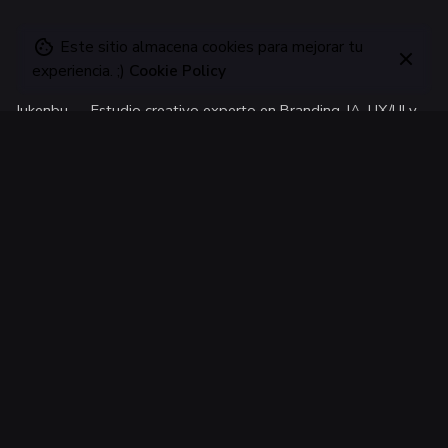
Este sitio almacena cookies para mejorar tu
experiencia. ;)
Cookie Policy
Jukenbu —
Estudio creativo experto en Branding, IA, UX/UI
y
lleno de recursos gráficos.
Monterrey
Jukenbu Design Studio
Monterrey, México
Diseñamos con
fluidez, pasión y un toque de orgullo norteño.
CDMX
Jukenbu Design Studio
Ciudad de México, México