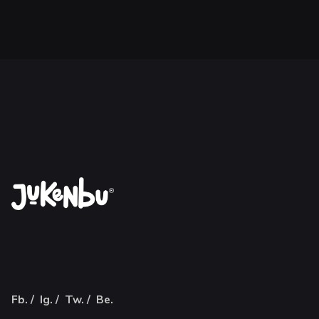
Fb.
/
Ig.
/
Tw.
/
Be.