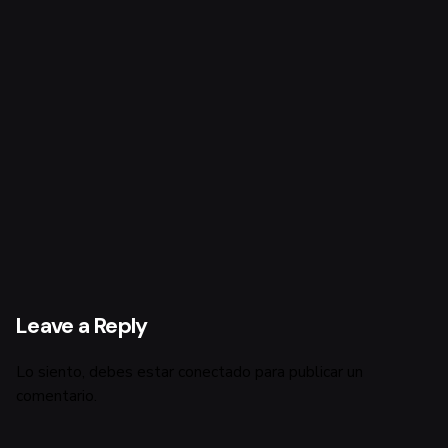
Leave a Reply
Lo siento, debes estar
conectado
para publicar un
comentario.