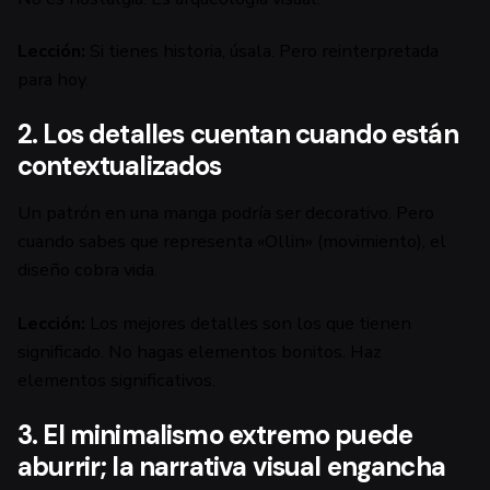
Lección:
Si tienes historia, úsala. Pero reinterpretada
para hoy.
2. Los detalles cuentan cuando están
contextualizados
Un patrón en una manga podría ser decorativo. Pero
cuando sabes que representa «Ollin» (movimiento), el
diseño cobra vida.
Lección:
Los mejores detalles son los que tienen
significado. No hagas elementos bonitos. Haz
elementos significativos.
3. El minimalismo extremo puede
aburrir; la narrativa visual engancha