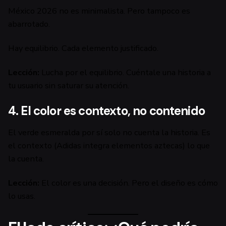
México 2026 no es minimalista. Pero tampoco es
abarrotado.
Hay equilibrio. Cada elemento justificado.
Lección:
Lucha por el equilibrio. Cuéntale una historia a
tu usuario sin saturar su atención.
4. El color es contexto, no contenido
El verde esmeralda por sí solo no cuenta la historia. Es
el contexto (Adidas integra elementos aztecas) lo que
la cuenta.
Lección:
El color es una decisión. Pero el diseño es cómo
lo usas.