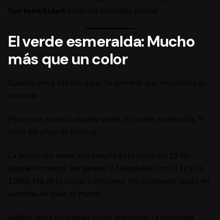
Sostenibilidad:
Material reciclado parcial
El verde esmeralda: Mucho
más que un color
Cuando ves a México jugar, lo primero que reconoces es
el verde.
Pero este no es cualquier verde. Es verde esmeralda. Y
tiene 85 años de historia.
La Selección mexicana adoptó este color en 1940.
Desde entonces, ha ganado 2 Mundiales con él (1970,
1986). Ha visto llorar a millones. Ha celebrado goles en
canchas de todo el mundo.
Adidas tenía un trabajo claro: mantener la identidad,