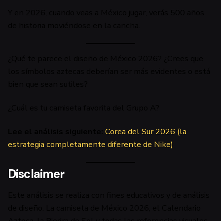
Y en 2026, cuando veas a México jugar, verás 500 años
de historia moviéndose en la cancha.
¿Qué te parece el diseño de México 2026? ¿Crees que
los símbolos aztecas deberían ser más evidentes o está
bien que sean sutiles?
¿Cuál es tu camiseta favorita del Grupo A?
Lee el análisis siguiente:
Corea del Sur 2026 (la
estrategia completamente diferente de Nike)
Disclaimer
Este análisis se realiza con fines educativos y de análisis
de diseño. La camiseta de México 2026, el Calendario
Azteca, la Piedra de Sol y todas las referencias visuales