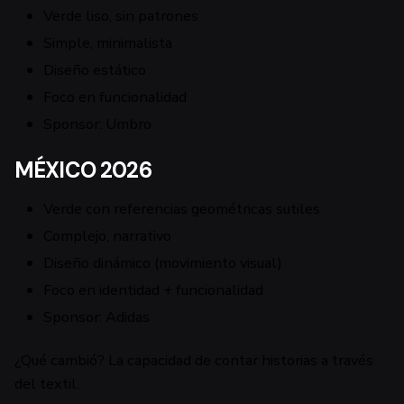
Verde liso, sin patrones
Simple, minimalista
Diseño estático
Foco en funcionalidad
Sponsor: Umbro
MÉXICO 2026
Verde con referencias geométricas sutiles
Complejo, narrativo
Diseño dinámico (movimiento visual)
Foco en identidad + funcionalidad
Sponsor: Adidas
¿Qué cambió? La capacidad de contar historias a través
del textil.