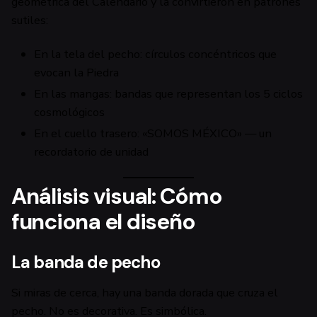
geométrica del Calendario y la convirtieron en patrones
sutiles:
En la tela del pecho: círculos concéntricos que
evocan la Piedra
En las mangas: bandas que representan los 5 ciclos
cosmológicos
En el cuello trasero: «SOMOS MÉXICO» — un
recordatorio de unidad
Análisis visual: Cómo
funciona el diseño
La banda de pecho
Si miras de cerca, hay una banda dorada que cruza el
pecho. No es decorativa. Es simbólica.