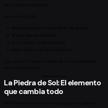
pero hacerla evolucionar.
La paleta de 2026:
Verde Esmeralda Primario (80% del diseño)
Blanco (ribetes, detalles)
Oro (acentos, banda de pecho)
Negro (solo en detalles mínimos)
¿Por qué oro? Porque la Piedra de Sol está hecha de…
oro. Simbólicamente.
La Piedra de Sol: El elemento
que cambia todo
En el Museo Nacional de Antropología de Ciudad de