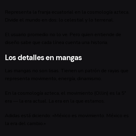
Representa la franja ecuatorial en la cosmología azteca.
Divide el mundo en dos: lo celestial y lo terrenal.
El usuario promedio no lo ve. Pero quien entiende de
diseño sabe que cada línea cuenta una historia.
Los detalles en mangas
Las mangas no son lisas. Tienen un patrón de rayas que
representa movimento, energía, dinamismo.
En la cosmología azteca, el movimiento (Ollin) es la 5ª
era — la era actual. La era en la que estamos.
Adidas está diciendo: «México es movimiento. México es
la era del cambio.»