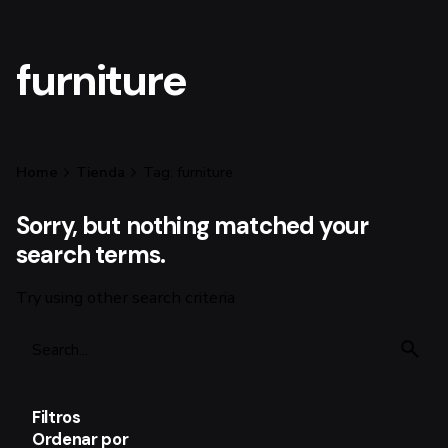
furniture
Home
Tienda
Tag: furniture
Sorry, but nothing matched your
search terms.
Try using other search criteria
Search
for
Filtros
Ordenar por