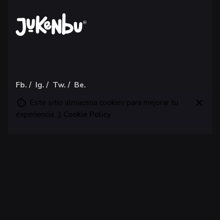
Fb.
/
Ig.
/
Tw.
/
Be.
Este sitio almacena cookies para mejorar tu
experiencia. ;)
Cookie Policy
Jukenbu —
Estudio creativo experto en Branding, IA,
UX/UI
y lleno de recursos gráficos.
Monterrey
Jukenbu Design Studio
Monterrey, México
Diseñamos
con fluidez, pasión y un toque de orgullo norteño.