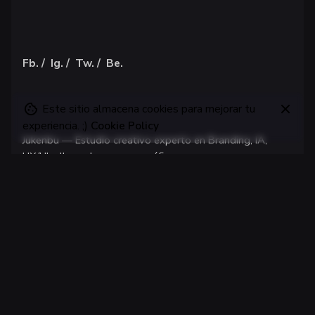
Fb.
/
Ig.
/
Tw.
/
Be.
Este sitio almacena cookies para mejorar tu
experiencia. ;)
Cookie Policy
Jukenbu —
Estudio creativo experto en Branding, IA,
UX/UI
y lleno de recursos gráficos.
Monterrey
Jukenbu Design Studio
Monterrey, México
Diseñamos
con fluidez, pasión y un toque de orgullo norteño.