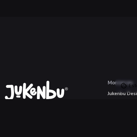
Monterrey
Este
Jukenbu Des
Monterrey, M
Diseñamos con
de orgullo no
Fb.
/
Ig.
/
Tw.
/
Be.