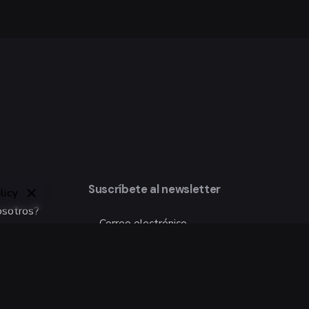
Next Post
Suscríbete al newsletter
licy
Perspe XVII Gustav Willeit
osotros?
Suscribirse
Estoy de acuerdo con el envío de e-mails.