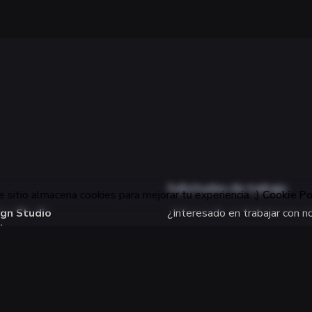
Solicitudes de trabajo
 sitio almacena cookies para mejorar tu experiencia. ;)
Cookie Po
ign Studio
¿Interesado en trabajar con n
éxico
hello@jukenbu.com
 fluidez, pasión y un toque
rteño.
Carreras