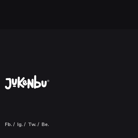
Fb.
/
Ig.
/
Tw.
/
Be.