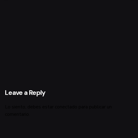
Leave a Reply
Lo siento, debes estar
conectado
para publicar un
comentario.