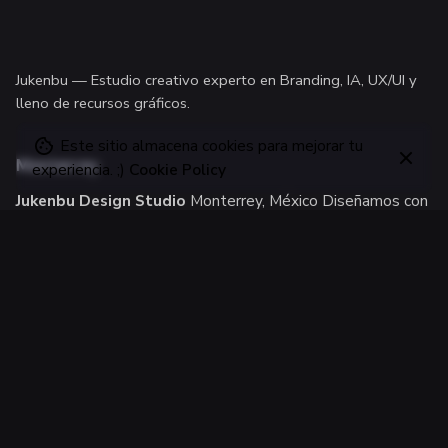
Jukenbu —
Estudio creativo experto en Branding, IA, UX/UI
y
lleno de recursos gráficos.
Este sitio almacena cookies para mejorar tu
Monterrey
experiencia. ;)
Cookie Policy
Jukenbu Design Studio
Monterrey, México
Diseñamos con
fluidez, pasión y un toque de orgullo norteño.
CDMX
Jukenbu Design Studio
Ciudad de México, México
Amamos el diseño. Y sí, las quesadillas llevan queso.