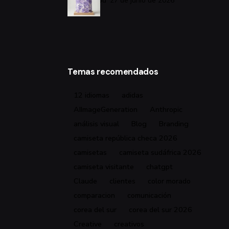
por Jukenbu
27 de junio de 2026
Temas recomendados
12 idiomas
adidas
AIImageGeneration
Anthropic
análisis visual
Blog
Branding
camiseta república checa 2026
camisetas
camiseta sudáfrica 2026
camiseta visitante
chatgpt
Claude
clientes
color morado
comparacion
comunicación
corea del sur
corea del sur 2026
Creative
creativos