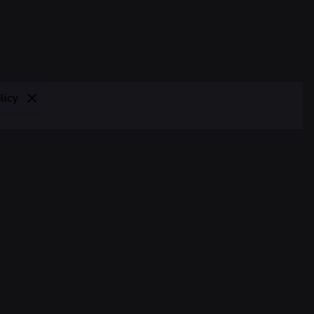
licy
Suscríbete al newsletter
osotros?
Suscribirse