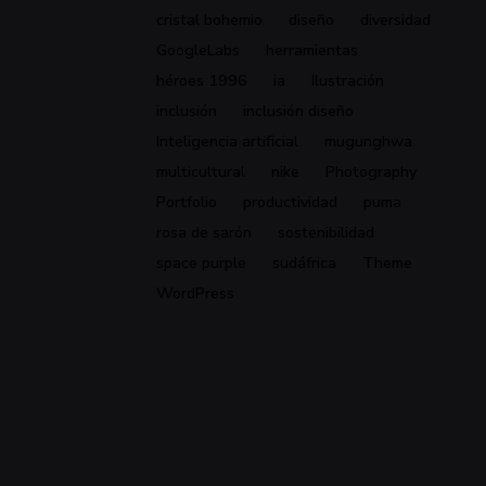
cristal bohemio
diseño
diversidad
GoogleLabs
herramientas
héroes 1996
ia
Ilustración
inclusión
inclusión diseño
Inteligencia artificial
mugunghwa
multicultural
nike
Photography
Portfolio
productividad
puma
rosa de sarón
sostenibilidad
space purple
sudáfrica
Theme
WordPress