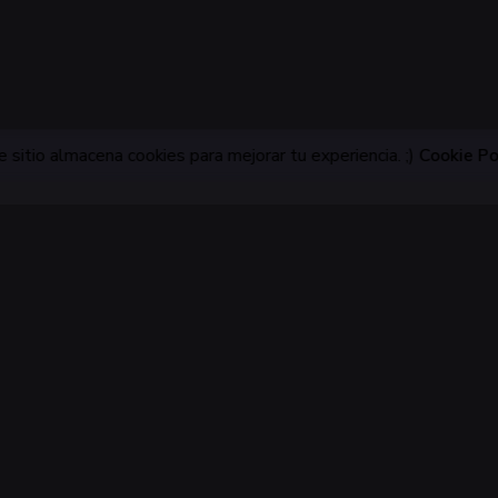
 sitio almacena cookies para mejorar tu experiencia. ;)
Cookie Po
Solicitudes de trabajo
sign Studio
¿Interesado en trabajar con n
México
hello@jukenbu.com
n fluidez, pasión y un toque
orteño.